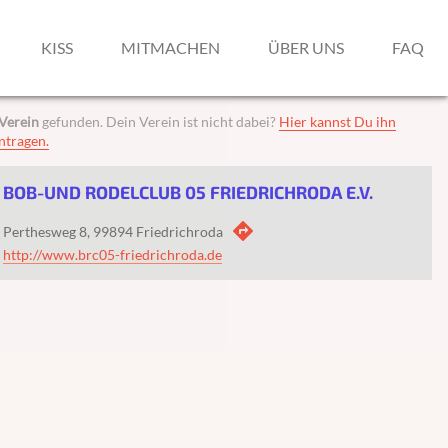
KISS
MITMACHEN
ÜBER UNS
FAQ
Verein
gefunden. Dein Verein ist nicht dabei?
Hier kannst Du ihn
ntragen.
BOB-UND RODELCLUB 05 FRIEDRICHRODA E.V.
directions
Perthesweg 8, 99894 Friedrichroda
http://www.brc05-friedrichroda.de