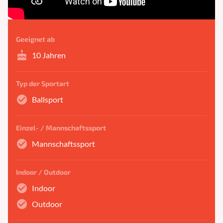
Geeignet ab
cake
10 Jahren
Typ der Sportart
check_circle
Ballsport
Einzel- / Mannschaftssport
check_circle
Mannschaftssport
Indoor / Outdoor
check_circle
Indoor
check_circle
Outdoor