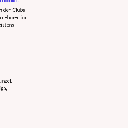
n den Clubs
en nehmen im
eistens
inzel,
iga,