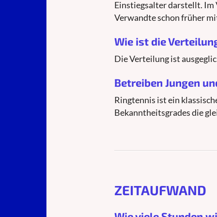
Einstiegsalter darstellt. Im
Verwandte schon früher mi
Wie ist die Verteil
Die Verteilung ist ausgegli
Betreiben Jungen u
Ringtennis ist ein klassisch
Bekanntheitsgrades die glei
ZEITAUFWAND
Wie viele Stunden w