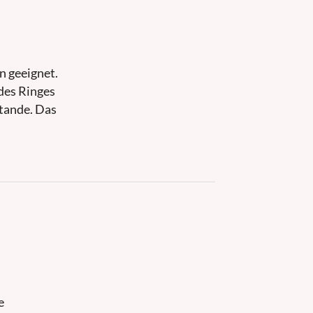
n geeignet.
 des Ringes
stande. Das
e