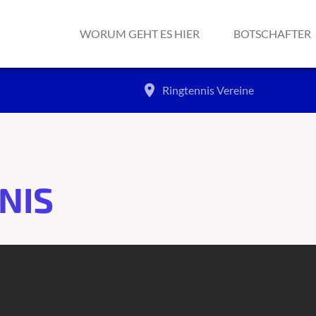
WORUM GEHT ES HIER
BOTSCHAFTER
place
Ringtennis
Vereine
NIS