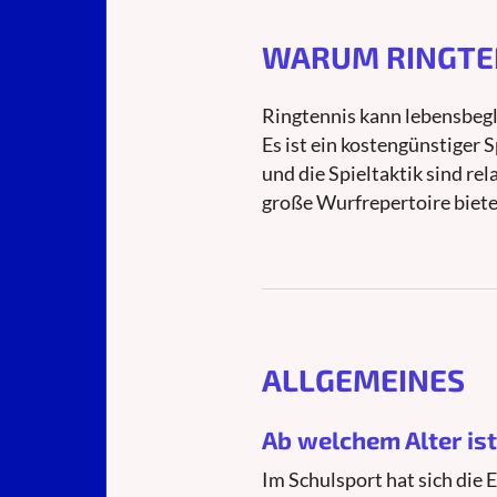
WARUM RINGTE
Ringtennis kann lebensbegle
Es ist ein kostengünstiger 
und die Spieltaktik sind rel
große Wurfrepertoire biete
ALLGEMEINES
Ab welchem Alter is
Im Schulsport hat sich die 