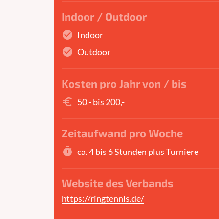
Indoor / Outdoor
check_circle
Indoor
check_circle
Outdoor
Kosten pro Jahr von / bis
euro_symbol
50,- bis 200,-
Zeitaufwand pro Woche
timer
ca. 4 bis 6 Stunden plus Turniere
Website des Verbands
https://ringtennis.de/