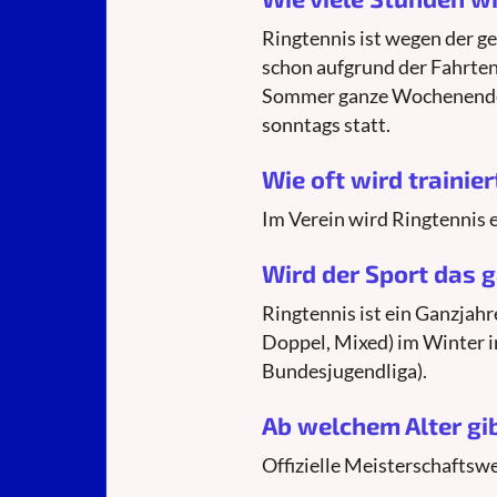
Ringtennis ist wegen der g
schon aufgrund der Fahrten
Sommer ganze Wochenenden 
sonntags statt.
Wie oft wird trainier
Im Verein wird Ringtennis e
Wird der Sport das g
Ringtennis ist ein Ganzjah
Doppel, Mixed) im Winter i
Bundesjugendliga).
Ab welchem Alter gi
Offizielle Meisterschaftsw