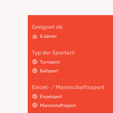
Geeignet ab
cake
8 Jahren
Typ der Sportart
check_circle
Turnsport
check_circle
Ballsport
Einzel- / Mannschaftssport
check_circle
Einzelsport
check_circle
Mannschaftssport