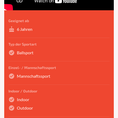
Geeignet ab
cake
6 Jahren
Typ der Sportart
check_circle
Ballsport
Einzel- / Mannschaftssport
check_circle
Mannschaftssport
Indoor / Outdoor
check_circle
Indoor
check_circle
Outdoor