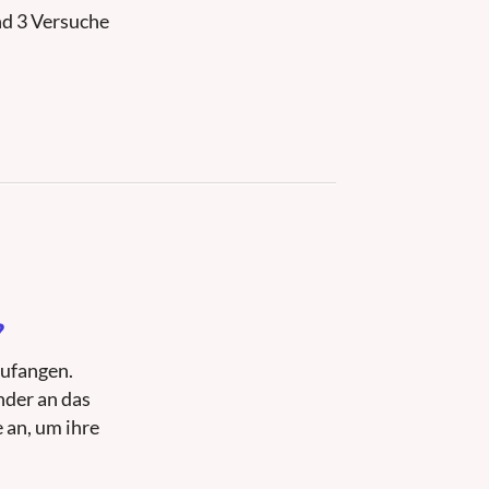
nd 3 Versuche
?
zufangen.
nder an das
 an, um ihre