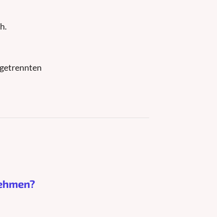
h.
 getrennten
nehmen?