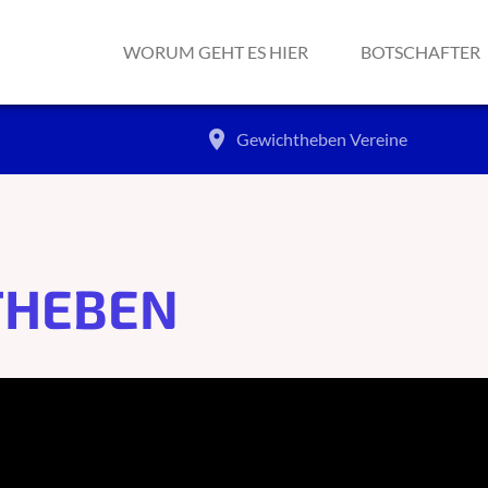
WORUM GEHT ES HIER
BOTSCHAFTER
place
Gewichtheben
Vereine
THEBEN