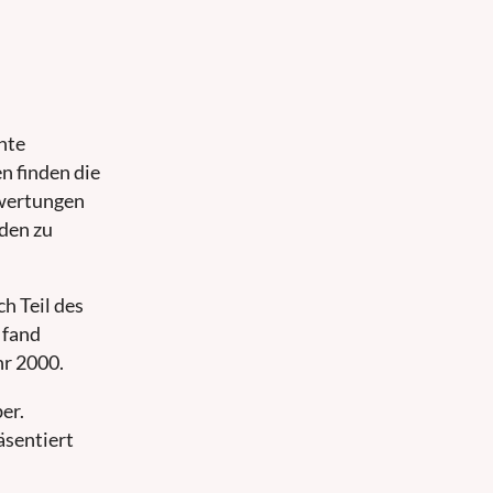
nte
n finden die
lwertungen
 den zu
h Teil des
 fand
hr 2000.
er.
äsentiert