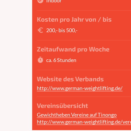
check_circle
Indoor
Kosten pro Jahr von / bis
euro_symbol
200,- bis 500,-
Zeitaufwand pro Woche
timer
ca. 6 Stunden
Website des Verbands
http://www.german-weightlifting.de/
Vereinsübersicht
Gewichtheben Vereine auf Tinongo
http://www.german-weightlifting.de/vere