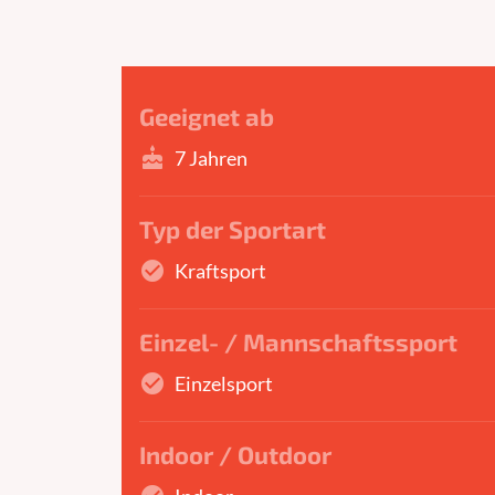
Geeignet ab
cake
7 Jahren
Typ der Sportart
check_circle
Kraftsport
Einzel- / Mannschaftssport
check_circle
Einzelsport
Indoor / Outdoor