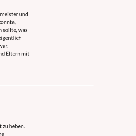
meister und
konnte,
 sollte, was
igentlich
war.
nd Eltern mit
t zu heben.
ne