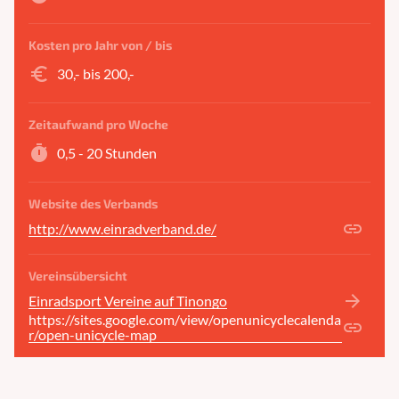
Kosten pro Jahr von / bis
euro_symbol
30,- bis 200,-
Zeitaufwand pro Woche
timer
0,5 - 20 Stunden
Website des Verbands
link
http://www.einradverband.de/
Vereinsübersicht
arrow_forward
Einradsport Vereine auf Tinongo
https://sites.google.com/view/openunicyclecalenda
link
r/open-unicycle-map