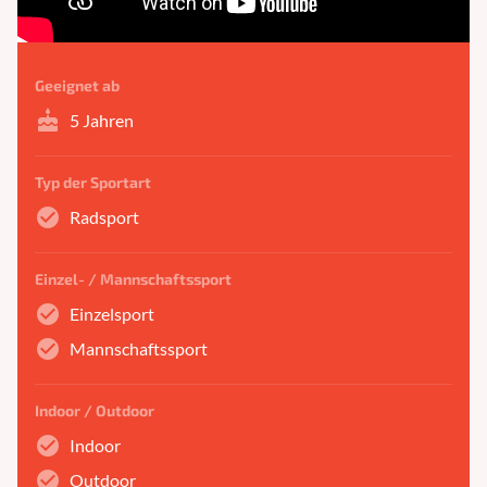
Geeignet ab
cake
5 Jahren
Typ der Sportart
check_circle
Radsport
Einzel- / Mannschaftssport
check_circle
Einzelsport
check_circle
Mannschaftssport
Indoor / Outdoor
check_circle
Indoor
check_circle
Outdoor