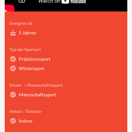
Geeignet ab
cake
5 Jahren
Typ der Sportart
check_circle
Präzisionssport
check_circle
Wintersport
Einzel- / Mannschaftssport
check_circle
Mannschaftssport
Indoor / Outdoor
check_circle
Indoor